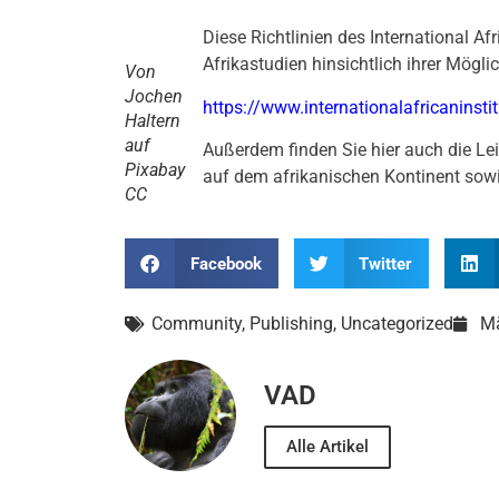
Diese Richtlinien des International Af
Afrikastudien hinsichtlich ihrer Mögl
Von
Jochen
https://www.internationalafricaninsti
Haltern
auf
Außerdem finden Sie hier auch die Le
Pixabay
auf dem afrikanischen Kontinent sowi
CC
Facebook
Twitter
Community
,
Publishing
,
Uncategorized
Mä
VAD
Alle Artikel