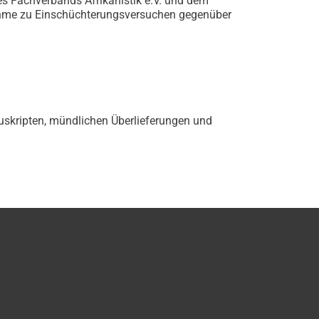
s Fachverbands Afrikanistik e.V. und dem
nahme zu Einschüchterungsversuchen gegenüber
nuskripten, mündlichen Überlieferungen und