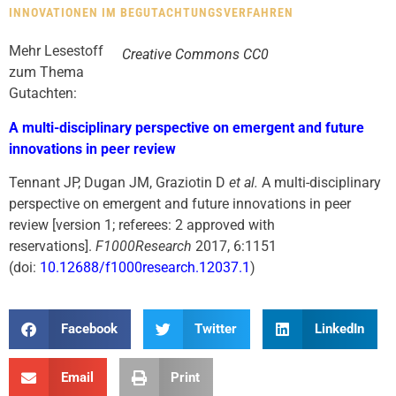
INNOVATIONEN IM BEGUTACHTUNGSVERFAHREN
Mehr Lesestoff
Creative Commons CC0
zum Thema
Gutachten:
A multi-disciplinary perspective on emergent and future
innovations in peer review
Tennant JP, Dugan JM, Graziotin D
et al.
A multi-disciplinary
perspective on emergent and future innovations in peer
review [version 1; referees: 2 approved with
reservations].
F1000Research
2017, 6:1151
(doi:
10.12688/f1000research.12037.1
)
Facebook
Twitter
LinkedIn
Email
Print