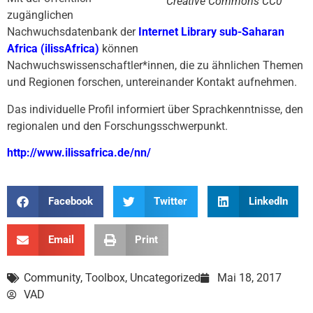
Creative Commons CC0
zugänglichen
Nachwuchsdatenbank der
Internet Library sub-Saharan
Africa (ilissAfrica)
können
Nachwuchswissenschaftler*innen, die zu ähnlichen Themen
und Regionen forschen, untereinander Kontakt aufnehmen.
Das individuelle Profil informiert über Sprachkenntnisse, den
regionalen und den Forschungsschwerpunkt.
http://www.ilissafrica.de/nn/
Facebook
Twitter
LinkedIn
Email
Print
Community
,
Toolbox
,
Uncategorized
Mai 18, 2017
VAD