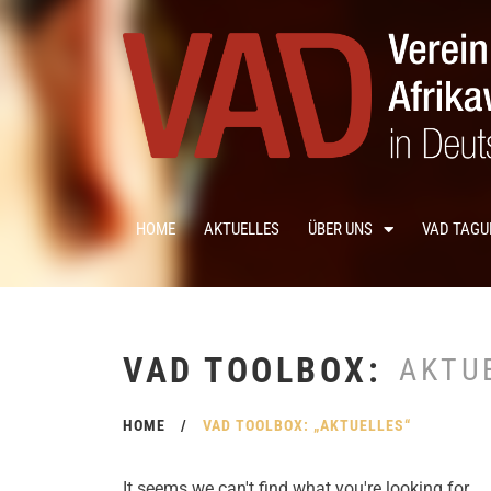
HOME
AKTUELLES
ÜBER UNS
VAD TAG
VAD TOOLBOX:
AKTU
HOME
/
VAD TOOLBOX: „AKTUELLES“
It seems we can't find what you're looking for.