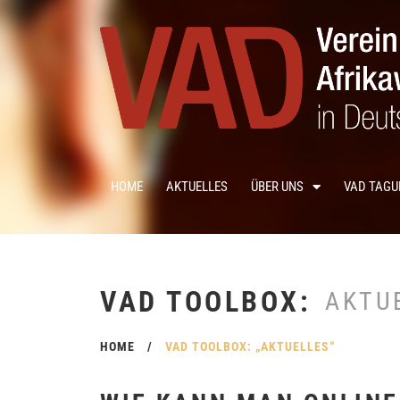
HOME
AKTUELLES
ÜBER UNS
VAD TAG
VAD TOOLBOX:
AKTU
HOME
/
VAD TOOLBOX: „AKTUELLES“