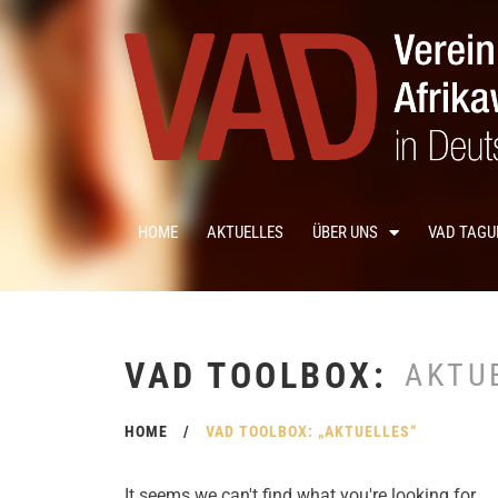
HOME
AKTUELLES
ÜBER UNS
VAD TAG
VAD TOOLBOX:
AKTU
HOME
/
VAD TOOLBOX: „AKTUELLES“
It seems we can't find what you're looking for.