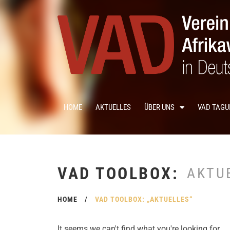
HOME
AKTUELLES
ÜBER UNS
VAD TAG
VAD TOOLBOX:
AKTU
HOME
/
VAD TOOLBOX: „AKTUELLES“
It seems we can't find what you're looking for.